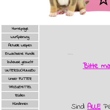
Menü überspringen
Homepage
Wurfplanung
Aktuelle Welpen
Erwachsene Hunde
Infos
Zuhause gesucht
Bitte ma
UNTERSUCHUNGEN
Unser FUTTER
PFLEGEMITTEL
Rüden
▼
Hündinnen
▼
Sind
ALLE
Pe