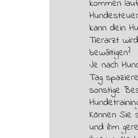
kommen
lau
Hundesteuer
kann dein H
Tierarzt
wird
bewältigen?
Je nach Hun
Tag spazier
sonstige Be
Hundetrainin
Können Sie s
und ihm ger