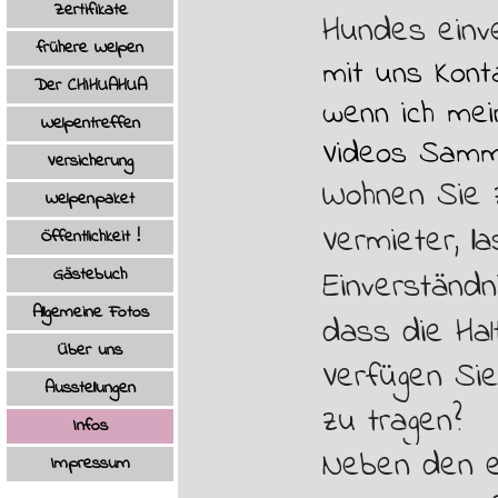
Zertifikate
Hundes einv
frühere Welpen
▼
mit uns Kon
Der CHIHUAHUA
▼
wenn ich mei
Welpentreffen
Videos Samml
Versicherung
Wohnen Sie z
Welpenpaket
Vermieter,
l
a
Öffentlichkeit !
Gästebuch
Einverständn
Allgemeine Fotos
▼
dass die Hal
Über uns
Verfügen Sie 
Ausstellungen
zu tragen?
Infos
▼
Neben den e
Impressum