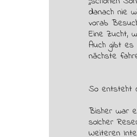
;;schönen So
danach nie wi
vorab Besuc
Eine Zucht, w
Auch gibt es 
nächste fahr
So entsteht d
Bisher war e
solcher Rese
Weiteren Int