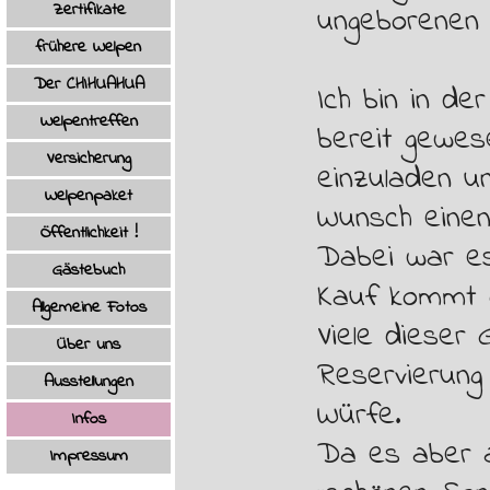
Zertifikate
ungeborenen 
frühere Welpen
▼
Der CHIHUAHUA
▼
Ich bin in de
Welpentreffen
bereit gewes
Versicherung
einzuladen un
Welpenpaket
Wunsch einen
Öffentlichkeit !
Dabei war es
Gästebuch
Kauf kommt o
Allgemeine Fotos
▼
Viele dieser
Über uns
Reservierung
Ausstellungen
Würfe.
Infos
▼
Da es aber a
Impressum