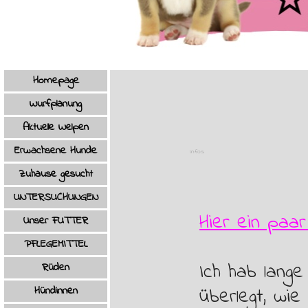
Menü überspringen
Homepage
Wurfplanung
Aktuelle Welpen
Erwachsene Hunde
Infos
Zuhause gesucht
UNTERSUCHUNGEN
Hier ein paar
Unser FUTTER
PFLEGEMITTEL
Ich hab lang
Rüden
▼
Hündinnen
überlegt, wi
▼